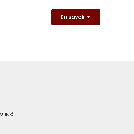
En savoir +
 vie
, à