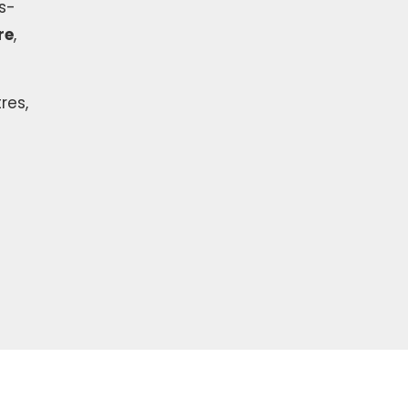
s-
re
,
res,