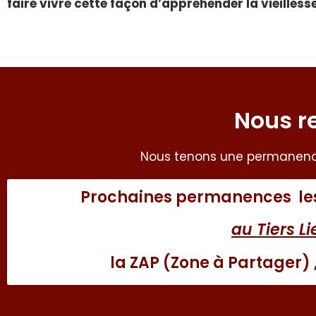
faire vivre cette façon d’appréhender la vieillesse
Nous r
Nous tenons une permanenc
Prochaines permanences les s
au Tiers L
la ZAP (Zone à Partager) , 