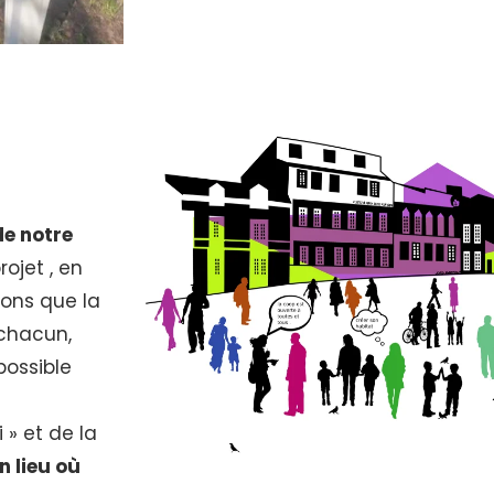
de notre
ojet , en
sons que la
e chacun,
possible
 » et de la
n lieu où