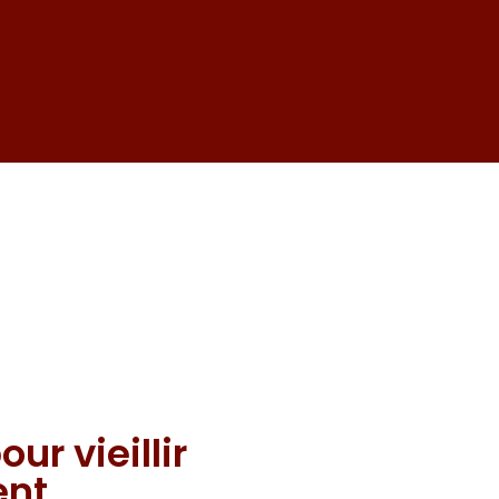
ur vieillir
ent